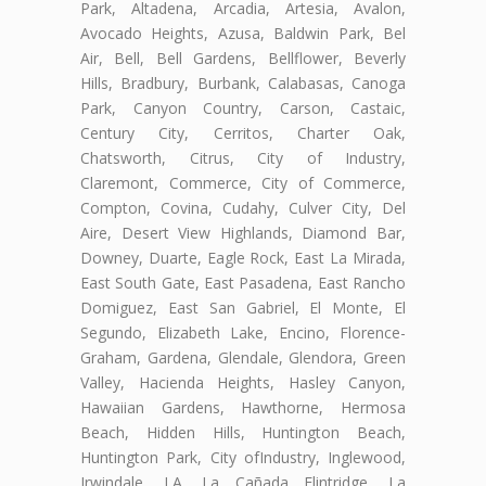
Park, Altadena, Arcadia, Artesia, Avalon,
Avocado Heights, Azusa, Baldwin Park, Bel
Air, Bell, Bell Gardens, Bellflower, Beverly
Hills, Bradbury, Burbank, Calabasas, Canoga
Park, Canyon Country, Carson, Castaic,
Century City, Cerritos, Charter Oak,
Chatsworth, Citrus, City of Industry,
Claremont, Commerce, City of Commerce,
Compton, Covina, Cudahy, Culver City, Del
Aire, Desert View Highlands, Diamond Bar,
Downey, Duarte, Eagle Rock, East La Mirada,
East South Gate, East Pasadena, East Rancho
Domiguez, East San Gabriel, El Monte, El
Segundo, Elizabeth Lake, Encino, Florence-
Graham, Gardena, Glendale, Glendora, Green
Valley, Hacienda Heights, Hasley Canyon,
Hawaiian Gardens, Hawthorne, Hermosa
Beach, Hidden Hills, Huntington Beach,
Huntington Park, City ofIndustry, Inglewood,
Irwindale, LA, La Cañada Flintridge, La